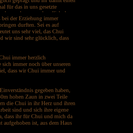
glich geprägt und ihr damit einen
 für das in uns gesetzte
rden zu lassen und endlich das
 bei der Erziehung immer
klich sind, weil Chui bei uns ist
ringen durften. Sei es auf
ebackgerechtes Leben führt und
tet uns sehr viel, das Chui
 wir sind sehr glücklich, dass
 Chui immer herzlich
e sich immer noch über unseren
viel, dass wir Chui immer und
r Einverständnis gegeben haben,
60m hohen Zaun in zwei Teile
n die Chui in ihr Herz und ihren
beit sind und sich ihre eigene
a, dass ihr für Chui und mich da
ut aufgehoben ist, aus dem Haus