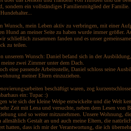
 sondern ein vollständiges Familienmitglied der Familie. 
 Hundehalter...
en Wunsch, mein Leben aktiv zu verbringen, mit einer Auf
nen Hund an meiner Seite zu haben wurde immer größer. 
bis wir schließlich zusammen fanden und es unser gemeinsa
k zu teilen.
on unserem Wunsch: Daniel befand sich in der Ausbildung, 
uns meine zwei Zimmer unter dem Dach.
doch eine passende Arbeitsstelle, Daniel schloss seine Ausb
twohnung meiner Eltern einzuziehen.
ovierungsarbeiten beschäftigt waren, zog kurzentschlosse
barhaus ein: Tupac :)
en wie sich der kleine Welpe entwickelte und die Welt ken
mehr Zeit mit Lena und versuchte, neben dem Lesen von Bü
iehung und so weiter mitzunehmen. Unsere Wohnung, di
llmählich Gestalt an und auch meine Eltern, die natürlich
hert hatten, dass ich mir der Verantwortung, die ich überne