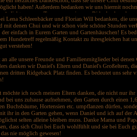
elle ein herzliches Dankeschön, dass sie unsere Chui bestmö
möglicht haben! Außerdem bedanken wir uns hiermit nochmal
ermöglicht, unseren Traum vom eigenen Ridgeback wahr we
i Lena Schleenbäcker und Florian Will bedanken, die uns
ewünscht haben. Es vergeht kein Tag, an dem wir nicht glüc
und mit denen Chui und wir schon viele schöne Stunden verb
s dafür tun, dass Chui ein glückliches, gesundes und ridg
 der einfach in Eurem Garten und Gartenhäuschen! Es bedeu
 wird!
m Hundetreff regelmäßig Kontakt zu ihresgleichen hat und
 gut verstehen!
 an alle unsere Freunde und Familienmitglieder bei denen
rs danken wir Daniel's Eltern und Daniel's Großeltern, di
nen dritten Ridgeback Platz finden. Es bedeutet uns sehr 
n!
t möchte ich noch meinen Eltern danken, die nicht nur ih
nd bei uns zuhause aufnehmen, den Garten durch einen 1,
n Buchsbäume, Hortensien etc. umpflanzen dürfen, sonder
 ihr in den Garten gehen, wenn Daniel und ich auf der Ar
möglichst selten alleine bleiben muss. Danke Mama und Pap
en, dass sich Chui bei Euch wohlfühlt und sie bei Euch g
das nie möglich gewesen!