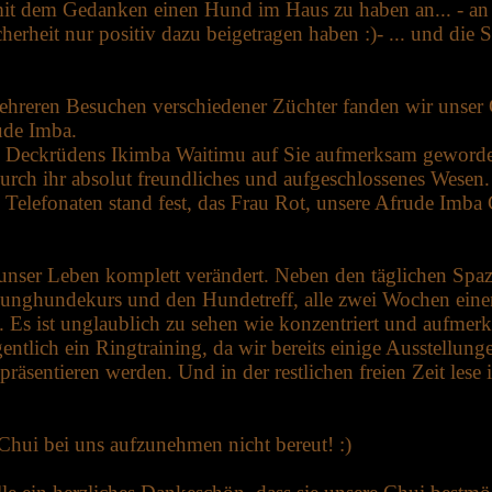
it dem Gedanken einen Hund im Haus zu haben an... - an d
erheit nur positiv dazu beigetragen haben :)- ... und di
reren Besuchen verschiedener Züchter fanden wir unser G
ude Imba.
s Deckrüdens Ikimba Waitimu auf Sie aufmerksam gewor
urch ihr absolut freundliches und aufgeschlossenes Wesen.
elefonaten stand fest, das Frau Rot, unsere Afrude Imba 
ch unser Leben komplett verändert. Neben den täglichen S
 Junghundekurs und den Hundetreff, alle zwei Wochen ein
s ist unglaublich zu sehen wie konzentriert und aufmerksa
ntlich ein Ringtraining, da wir bereits einige Ausstellun
räsentieren werden. Und in der restlichen freien Zeit lese 
Chui bei uns aufzunehmen nicht bereut! :)