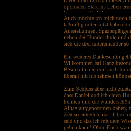
Liebe Frau Luft, an dieser St
optimalen Start ins Leben er
Vertrauen! Sie haben es uns 
Auch möchte ich mich noch be
Leben zu leben, das wir uns g
tatkräftig unterstützt haben 
und wir werden weiterhin alle
Ausstellungen, Spaziergängen
ein toller Vertreter ihrer Rasse
neben der Hundeschule und de
sich die drei untereinander so
Ein weiteres Dankeschön geht
Willkommen ist! Ganz besonde
Besuch freuen und auch für ei
überall mit hinnehmen könne
Zum Schluss aber nicht zuletz
dass Daniel und ich einen Hu
trennen und die wunderschöne
Alltag aufgenommen haben, mit
Zeit so einteilen, dass Chui 
seid und das ich mit dem Wiss
gehen kann! Ohne Euch wäre 